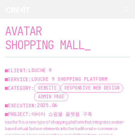
아바타 쇼핑몰 프로젝트 — 크레드잇 포트폴리오
AVATAR
SHOPPING MALL_
LOUCHE 9
CLIENT:
LOUCHE 9 SHOPPING PLATFORM
SERVICE:
CATEGORY:
WEBSITE
RESPONSIVE WEB DESIGN
ADMIN PAGE
2025.06
EXECUTION:
아바타 쇼핑몰 플랫폼 구축
PROJECT:
louche 9 is a new type of shopping platform that integrates avatar-
based virtual fashion elements into the traditional e-commerce