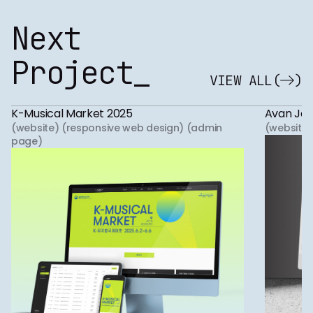
Next
Project_
VIEW ALL
(
)
K-Musical Market 2025
Avan Jew
(website) (responsive web design) (admin
(website)
page)