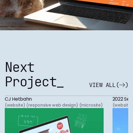
Next
Project_
VIEW ALL
(
)
CJ Hetbahn
2022 Seo
(website) (responsive web design) (microsite)
(website)