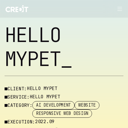
헬로마이펫 프로젝트 — 크레드잇 포트폴리오
HELLO
MYPET_
HELLO MYPET
CLIENT:
HELLO MYPET
SERVICE:
CATEGORY:
AI DEVELOPMENT
WEBSITE
RESPONSIVE WEB DESIGN
2022.09
EXECUTION: