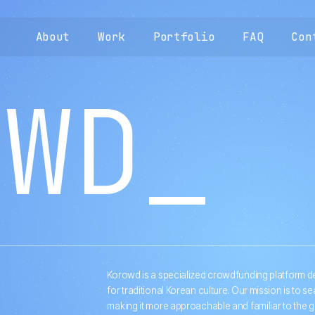
About
Work
Portfolio
FAQ
Con
OWD_
Korowd is a specialized crowdfunding platform de
for traditional Korean culture. Our mission is to se
making it more approachable and familiar to the 