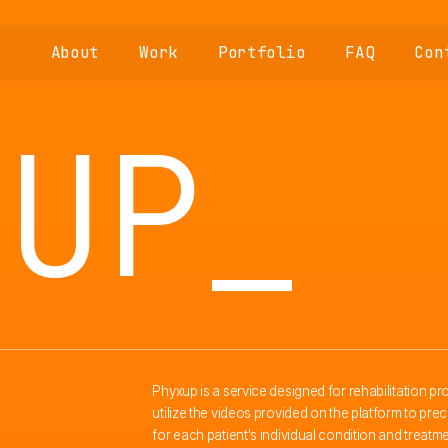
About
Work
Portfolio
FAQ
Con
XUP_
Phyxup is a service designed for rehabilitation pr
utilize the videos provided on the platform to pr
for each patient's individual condition and treat