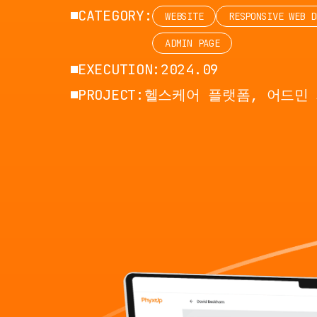
CATEGORY:
WEBSITE
RESPONSIVE WEB D
ADMIN PAGE
EXECUTION:
2024.09
PROJECT:
헬스케어 플랫폼, 어드민