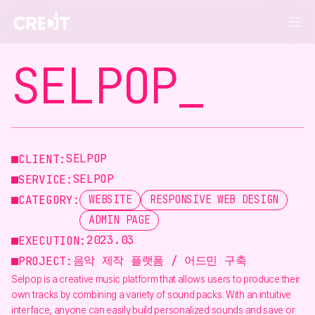
셀팝 프로젝트 — 크레드잇 포트폴리오
SELPOP_
SELPOP
CLIENT:
SELPOP
SERVICE:
CATEGORY:
WEBSITE
RESPONSIVE WEB DESIGN
ADMIN PAGE
2023.03
EXECUTION:
음악 제작 플랫폼 / 어드민 구축
PROJECT:
Selpop is a creative music platform that allows users to produce their
own tracks by combining a variety of sound packs. With an intuitive
interface, anyone can easily build personalized sounds and save or