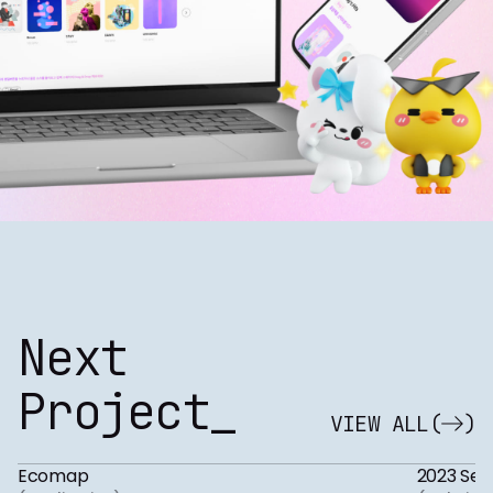
Next
Project_
VIEW ALL
(
)
Ecomap
2023 Seo