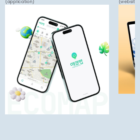
(application)
(website)