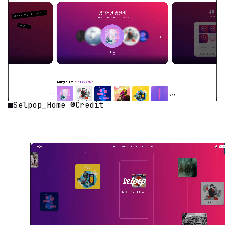
Selpop_Home ®Credit