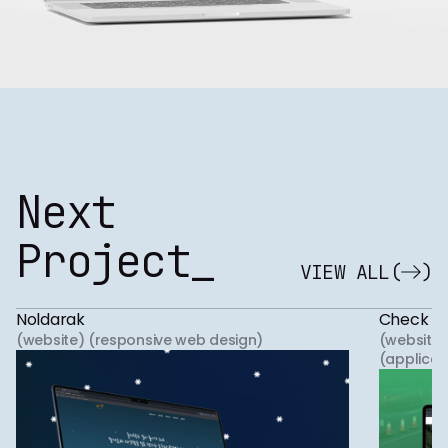
Next
Project_
VIEW ALL
(
)
Noldarak
Check Pl
(website) (responsive web design)
(website)
(applicat