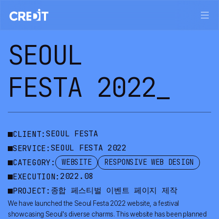
서울페스타 2022 프로젝트 — 크레드잇 포트폴리오
SEOUL
FESTA 2022_
SEOUL FESTA
CLIENT:
SEOUL FESTA 2022
SERVICE:
CATEGORY:
WEBSITE
RESPONSIVE WEB DESIGN
2022.08
EXECUTION:
종합 페스티벌 이벤트 페이지 제작
PROJECT:
We have launched the Seoul Festa 2022 website, a festival
showcasing Seoul's diverse charms. This website has been planned