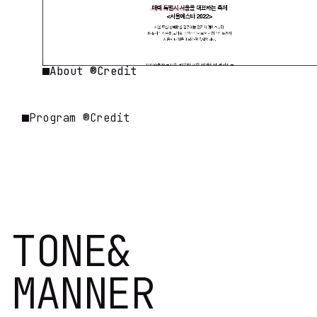
About ®Credit
Program ®Credit
TONE
&
MANNER