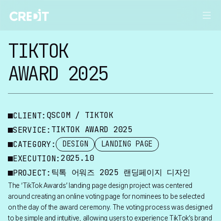
틱톡 어워즈 2025 프로젝트 — 크레드잇 포트폴리오
TIKTOK
AWARD 2025
QSCOM / TIKTOK
CLIENT:
TIKTOK AWARD 2025
SERVICE:
CATEGORY:
DESIGN
LANDING PAGE
2025.10
EXECUTION:
틱톡 어워즈 2025 랜딩페이지 디자인
PROJECT:
The ‘TikTok Awards’ landing page design project was centered
around creating an online voting page for nominees to be selected
on the day of the award ceremony. The voting process was designed
to be simple and intuitive, allowing users to experience TikTok’s brand