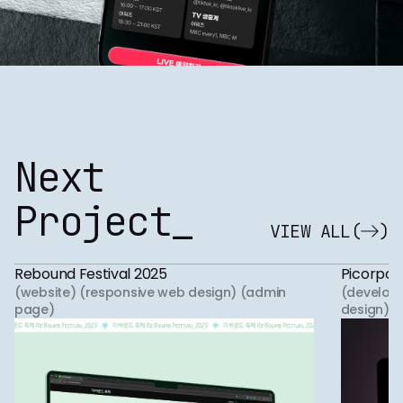
Next
Project_
VIEW ALL
(
)
Rebound Festival 2025
Picorpor
(website) (responsive web design) (admin
(develop
page)
design)