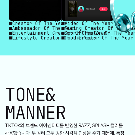
Creator Of The Year
Video Of The Year
Ambassador Of The Year
Rising Creator Of The Ye
Entertainment Creator Of The Year
Sport Creator Of The Yea
Lifestyle Creator Of The Year
Food Creator Of The Year
TONE
&
MANNER
TIKTOK의 브랜드 아이덴티티를 반영한 RAZZ, SPLASH 컬러를
사용했습니다. 두 컬러 모두 강한 시각적 인상을 주기 때문에,
특정